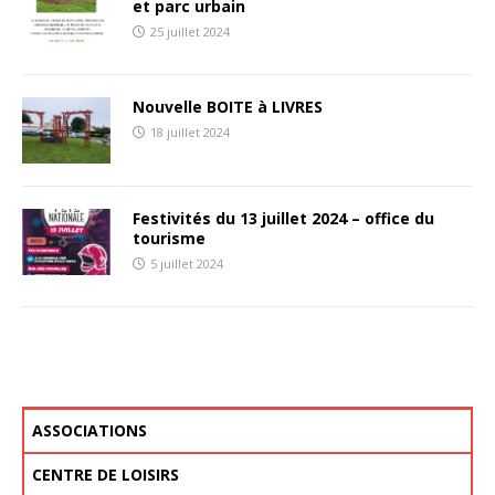
et parc urbain
25 juillet 2024
Nouvelle BOITE à LIVRES
18 juillet 2024
Festivités du 13 juillet 2024 – office du
tourisme
5 juillet 2024
ASSOCIATIONS
ANIMATION COMMUNALE
CULTURE & LOISIRS
EDUCATION & JEUNESSE
FORME & BIEN-ÊTRE
SOLIDARITÉ
SPORT
ASSOCIATIONS – VOS DÉMARCHES
RENTRÉE DES ASSOCIATIONS
CENTRE DE LOISIRS