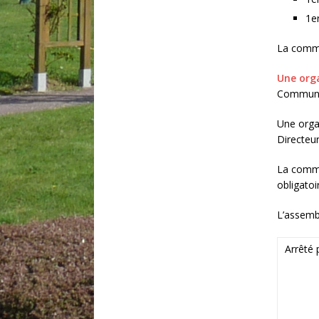
1e
La comm
Une orga
Communau
Une organ
Directeur
La comm
obligatoi
L’assemb
Arrêté 