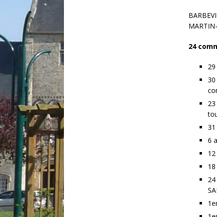
BARBEVI
MARTIN-
24 comm
29
30
co
23
to
31
6 
12
18
24
SA
1e
1e