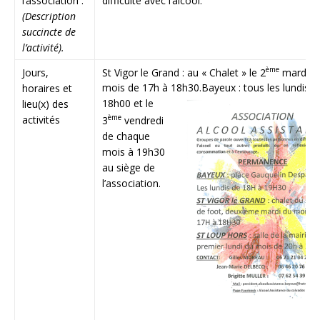
l’association :
difficulté avec l’alcool.
(Description
succincte de
l’activité).
ème
St Vigor le Grand : au « Chalet » le 2
mardi d
Jours,
mois de 17h à 18h30.
Bayeux : tous les lundis à
horaires et
18h00 et le
lieu(x) des
ème
activités
3
vendredi
de chaque
mois à 19h30
au siège de
l’association.