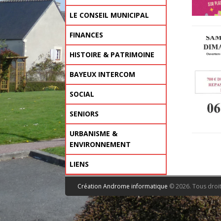
NOTRE ÉCOLE
ACCUEIL DU MERCREDI MATIN
L’I.M.E. LE PRIEURÉ
MICRO-CRÈCHES LES
ORIENTATION / DÉCOUVERTE
RECENSEMENT CITOYEN
LE CONSEIL MUNICIPAL
GRIBOUILLES & COLINE
DES MÉTIERS – OFFRES
INSCRIPTIONS SCOLAIRES
D’EMPLOI
LES COMMISSIONS
ORDRE DU JOUR DU PROCHAIN
LES COMPTES RENDUS DE
FINANCES
RENTRÉE
COMMUNALES
CONSEIL MUNICIPAL
CONSEILS MUNICIPAUX
HISTOIRE & PATRIMOINE
JOURNÉES DU PATRIMOINE
CULTURE EN BASSE-
DOM AUBOURG
WEEK END DE L’ART
FESTIVITÉS DE L’ANNIVERSAIRE
L’I.M.E. LE PRIEURÉ
INAUGURATION DU
NUIT EUROPÉENNES DES
SAINT-VIGOR AU 19ÈME
SITES RELIGIEUX
BAYEUX INTERCOM
NORMANDIE
DU DÉBARQUEMENT
MONUMENT EN SOUVENIR DU
MUSÉES
GÉNÉRAL DE GAULLE
FORUM DE L’EMPLOI
PLUI
RÉSULTAT D’ANALYSE DE L’EAU
SOCIAL
ALCOOL ASSISTANCE DEVIENT
DROIT – INFORMATION POINT
EMPLOI
HABITAT
SANTÉ
TÉLÉTHON
SENIORS
ENTRAID’ADDICT
D’ACCÈS
MUTUELLE COMMUNALE
MAISON DE RETRAITE LES
MAISON DE RETRAITE NOTRE-
REPAS DES AINÉS – COMPLET
URBANISME &
HAUTS DE L’AURE
DAME DE LA CHARITÉ
ENVIRONNEMENT
DÉMARCHES POUR VOS
GESTION DU TERRITOIRE –
INFOS TRAVAUX – AVIS DE
PLUI
LIENS
TRAVAUX
ENVIRONNEMENT
SURVOL DES LIGNES
ÉLECTRIQUES
DÉMARCHES CERTIFICAT
Création Androme informatique
© 2026. Tous droit
D’IMMATRICULATION