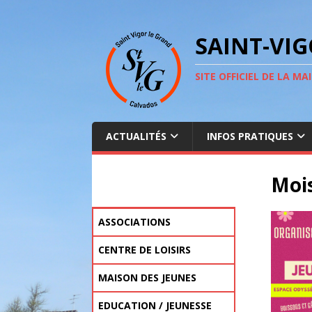
SAINT-VI
SITE OFFICIEL DE LA MAI
ACTUALITÉS
INFOS PRATIQUES
Mois
ASSOCIATIONS
ANIMATION COMMUNALE
CULTURE & LOISIRS
EDUCATION & JEUNESSE
FORME & BIEN-ÊTRE
SOLIDARITÉ
SPORT
ASSOCIATIONS – VOS
RENTRÉE DES ASSOCIATIONS
CENTRE DE LOISIRS
DÉMARCHES
ACCUEIL DU MERCREDI
VACANCES D’HIVER – DU 16 AU
VACANCES DE PRINTEMPS – DU
VACANCES D’ETÉ – DU 6 JUILLET
VACANCES D’AUTOMNE – DU
TARIFS
MAISON DES JEUNES
27 FÉVRIER 2026
13 AU 24 AVRIL 2026
AU 28 AOÛT 2026
19 AU 30 OCTOBRE 2026
MODALITÉS DE PAIEMENT
FONCTIONNEMENT
EDUCATION / JEUNESSE