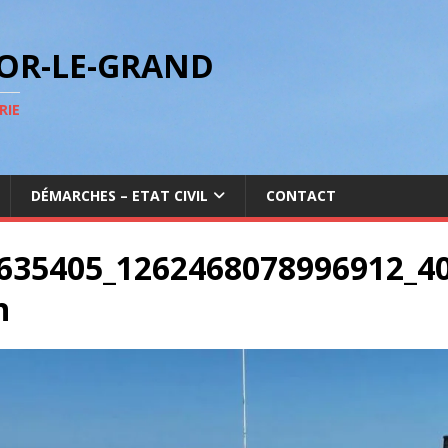
GOR-LE-GRAND
RIE
DÉMARCHES – ETAT CIVIL
CONTACT
635405_1262468078996912_4
n