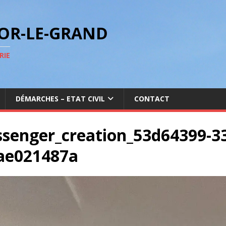
GOR-LE-GRAND
RIE
DÉMARCHES – ETAT CIVIL
CONTACT
senger_creation_53d64399-33
ae021487a