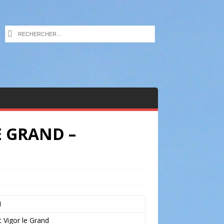
E GRAND –
N
t Vigor le Grand