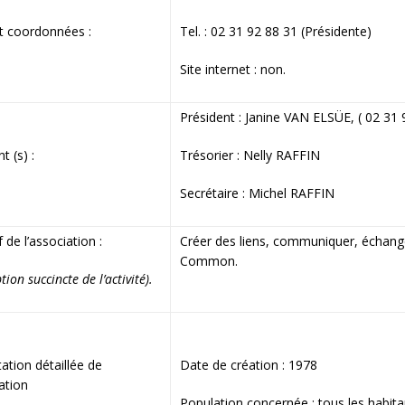
t coordonnées :
Tel. : 02 31 92 88 31 (Présidente)
Site internet : non.
Président : Janine VAN ELSÜE, ( 02 31 
t (s) :
Trésorier : Nelly RAFFIN
Secrétaire : Michel RAFFIN
 de l’association :
Créer des liens, communiquer, échanger
Common.
tion succincte de l’activité).
ation détaillée de
Date de création : 1978
iation
Population concernée : tous les habi