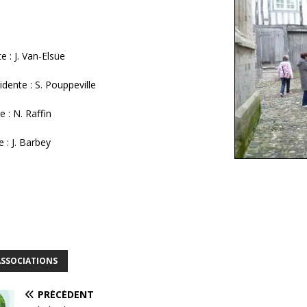
e : J. Van-Elsüe
idente : S. Pouppeville
e : N. Raffin
e : J. Barbey
ASSOCIATIONS
PRÉCÉDENT