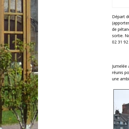
Départ du
(apporter
de pétanq
sortie. 
02 31 92
Jumelée 
réunis po
une ambi