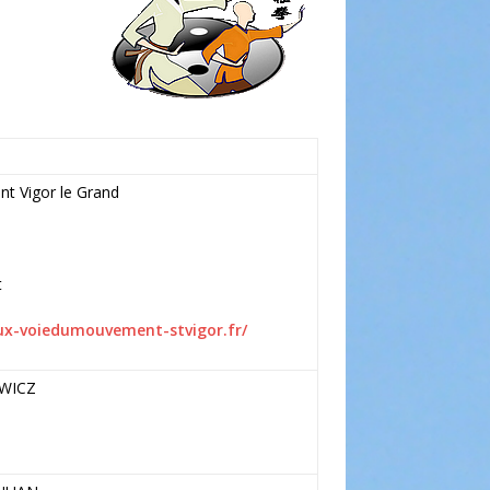
nt Vigor le Grand
t
ux-voiedumouvement-stvigor.fr/
EWICZ