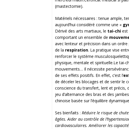
(mastectomie).
Matériels nécessaires : tenue ample, tenn
aujourd’hui considéré comme une «
gy
Dérivé des arts martiaux, le
tai-chi
est 
comportant un ensemble de
mouvemen
avec lenteur et précision dans un ordre p
de la
respiration
. La pratique vise ent
renforcer le système musculosquelettiq
physique, mentale et spirituelle.Le tai-
mouvements… Il nécessite persévérance, 
de ses effets positifs. En effet, c’est l’
ex
de déceler les blocages et de sentir le c
conscience du transfert, lent et précis, 
jeu d’alternance des bras et des jambe
chinoise basée sur l’équilibre dynamique
Ses bienfaits :
Réduire le risque de chute
âgées. Aider au contrôle de l’hypertensio
cardiovasculaires. Améliorer les capacit