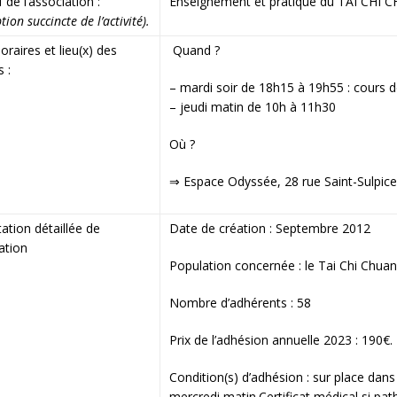
 de l’association :
Enseignement et pratique du TAI CHI 
tion succincte de l’activité).
oraires et lieu(x) des
Quand ?
s :
– mardi soir de 18h15 à 19h55 : cours d
– jeudi matin de 10h à 11h30
Où ?
⇒ Espace Odyssée, 28 rue Saint-Sulpice 
ation détaillée de
Date de création : Septembre 2012
iation
Population concernée : le Tai Chi Chuan 
Nombre d’adhérents : 58
Prix de l’adhésion annuelle 2023 : 190€.
Condition(s) d’adhésion : sur place dans l
mercredi matin.Certificat médical si pa