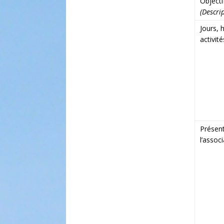
Objectif
(Descrip
Jours, h
activité
Présent
l’assoc