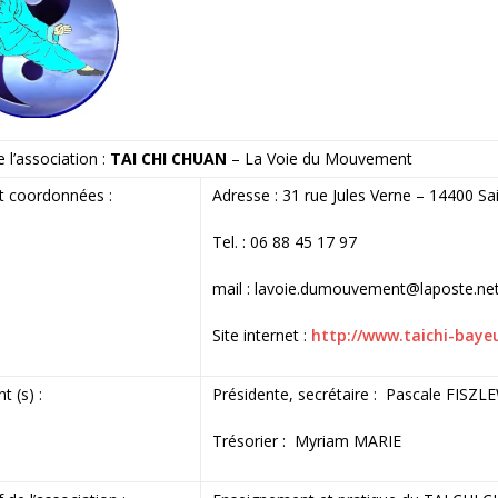
l’association :
TAI CHI CHUAN
– La Voie du Mouvement
t coordonnées :
Adresse : 31 rue Jules Verne – 14400 Sai
Tel. : 06 88 45 17 97
mail : lavoie.dumouvement@laposte.ne
Site internet :
http://www.taichi-baye
t (s) :
Présidente, secrétaire : Pascale FISZL
Trésorier : Myriam MARIE