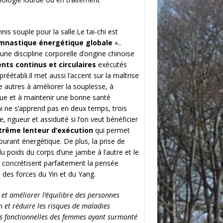
is souple pour la salle.Le tai-chi est
mnastique énergétique globale
»..
une discipline corporelle d’origine chinoise
ts continus et circulaires
exécutés
réétabli.Il met aussi l’accent sur la maîtrise
re autres à améliorer la souplesse, à
ue et à maintenir une bonne santé
chi ne s’apprend pas en deux temps, trois
rigueur et assiduité si l’on veut bénéficier
trême lenteur d’exécution
qui permet
ourant énergétique. De plus, la prise de
du poids du corps d’une jambe à l’autre et le
s concrétisent parfaitement la pensée
 des forces du Yin et du Yang.
 et améliorer l’équilibre des personnes
n et réduire les risques de maladies
és fonctionnelles des femmes ayant surmonté