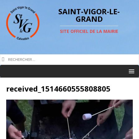
SAINT-VIGOR-LE-
GRAND
SITE OFFICIEL DE LA MAIRIE
received_1514660555808805