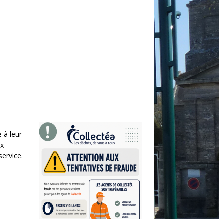
 à leur
ux
ervice.